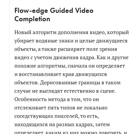
Flow-edge Guided Video
Я соглашаюсь на обработку персональных
Completion
данных в соответствии с
политикой обработки
персональных данных
Новый алгоритм дополнения видео, который
убирает водяные знаки и целые движущиеся
Я согласен на получение информационных и
объекты, а также расширяет поле зрения
рекламных сообщений
видео с учетом движения кадра. Как и другие
похожие алгоритмы, сначала он определяет
и восстанавливает края движущихся
объектов. Дорисованные границы в таком
случае не выглядят естественно в сцене.
Особенность метода в том, что он
отслеживает пять типов не локально
соседствующих пикселей, то есть,
находящихся на разных кадрах, затем
определяет, каким из них можно доверять, и