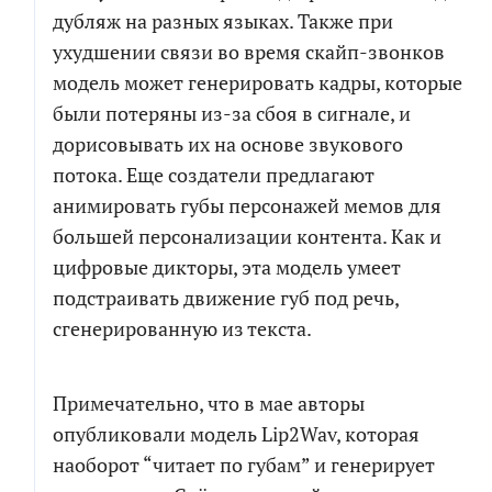
дубляж на разных языках. Также при
ухудшении связи во время скайп-звонков
модель может генерировать кадры, которые
были потеряны из-за сбоя в сигнале, и
РАСЧЕТ СМЕТЫ
ПОЧТИ ГОТОВО!
дорисовывать их на основе звукового
потока. Еще создатели предлагают
анимировать губы персонажей мемов для
Рассчитаем детальную смету и расскажем о
Мы собрали сводный документ, который поможет
большей персонализации контента. Как и
возможных рисках проекта
сориентироваться в долгой переписке, с
возможностью посмотреть диалоги и результаты
цифровые дикторы, эта модель умеет
генерации кода по отдельным компонентам.
Как
подстраивать движение губ под речь,
к
сгенерированную из текста.
вам
обращаться
Как
Телефон
к
вам
Примечательно, что в мае авторы
обращаться
Телефон
Чтобы не беспокоить вас звонками, мы
опубликовали модель Lip2Wav, которая
напишем в мессенджер для выбора
наоборот “читает по губам” и генерирует
удобного канала связи