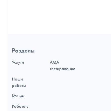
Навигация
Разделы
по
разделам
и
Услуги
AQA
дополнительная
информация
тестирование
Наши
работы
Кто мы
Работа с