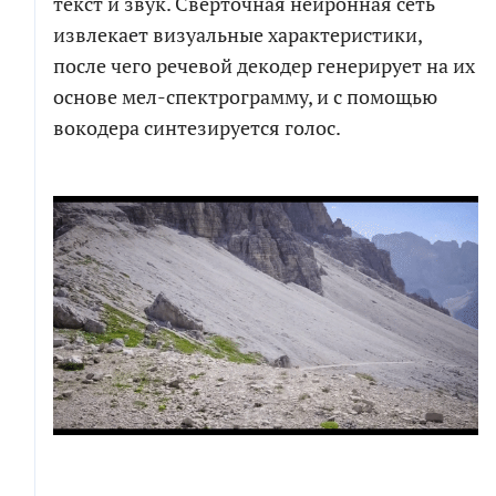
Электронная
текст и звук. Свёрточная нейронная сеть
почта
извлекает визуальные характеристики,
Электронная
почта
после чего речевой декодер генерирует на их
основе мел-спектрограмму, и с помощью
СКАЧАТЬ
вокодера синтезируется голос.
Новый проект
Развитие проекта
Я соглашаюсь на обработку персональных
Расскажите
данных в соответствии с
политикой обработки
про
свою
персональных данных
задачу
Я согласен на получение информационных и
рекламных сообщений
ПРИКРЕПИТЬ БРИФ ИЛИ ТЗ
ПОЛУЧИТЬ РАСЧЕТ