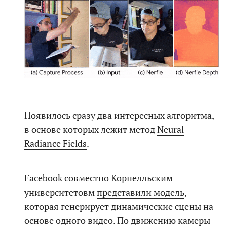
РАСЧЕТ СМЕТЫ
ПОЧТИ ГОТОВО!
Рассчитаем детальную смету и расскажем о
Мы собрали сводный документ, который поможет
возможных рисках проекта
сориентироваться в долгой переписке, с
возможностью посмотреть диалоги и результаты
Появилось сразу два интересных алгоритма,
генерации кода по отдельным компонентам.
Как
к
в основе которых лежит метод
Neural
вам
обращаться
Как
Radiance Fields
.
Телефон
к
вам
обращаться
Телефон
Facebook совместно Корнелльским
Чтобы не беспокоить вас звонками, мы
напишем в мессенджер для выбора
университетовм
представили модель
,
удобного канала связи
которая генерирует динамические сцены на
Электронная
почта
основе одного видео. По движению камеры
Электронная