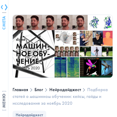
СМЕТА
Главная
Блог
Нейродайджест
Подборка
статей о машинном обучении: кейсы, гайды и
МЕНЮ
исследования за ноябрь 2020
Нейродайджест