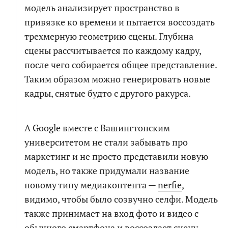
модель анализирует пространство в
почта
привязке ко времени и пытается воссоздать
СКАЧАТЬ
трехмерную геометрию сцены. Глубина
Новый проект
Развитие проекта
сцены рассчитывается по каждому кадру,
Я соглашаюсь на обработку персональных
после чего собирается общее представление.
Расскажите
данных в соответствии с
политикой обработки
про
Таким образом можно генерировать новые
свою
персональных данных
задачу
кадры, снятые будто с другого ракурса.
Я согласен на получение информационных и
рекламных сообщений
А Google вместе с Вашингтонским
университетом не стали забывать про
маркетинг и не просто представили новую
модель, но также придумали название
ПРИКРЕПИТЬ БРИФ ИЛИ ТЗ
новому типу медиаконтента —
nerfie
,
видимо, чтобы было созвучно селфи. Модель
ПОЛУЧИТЬ РАСЧЕТ
также принимает на вход фото и видео с
обычного смартфона и воссоздает сцену.