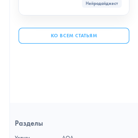
Нейродайджест
КО ВСЕМ СТАТЬЯМ
Навигация
Разделы
по
разделам
и
Услуги
AQA