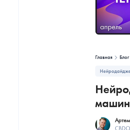
Главная
Блог
Нейродайдж
Нейрод
машин
Артем
CBD