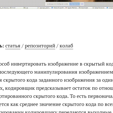
ь:
статья
/
репозиторий
/
колаб
особ инвертировать изображение в скрытый ко
последующего манипулирования изображением
я скрытого кода заданного изображения за один
х, кодировщик предсказывает остаток по отно
ртированного скрытого кода. То есть первонач
тся как среднее значение скрытого кода по вс
тировании кодировщику передаются выходные