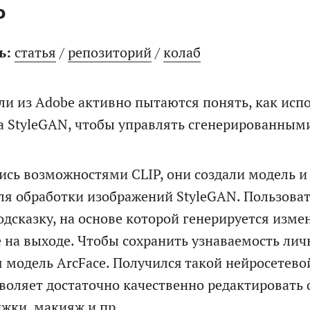
СКАЧАТЬ
P
Расскажите
про
Я соглашаюсь на обработку персональных данных в соотве
свою
ь:
статья
/
репозиторий
/
колаб
задачу
политикой обработки персональных данных
Я согласен на получение информационных и рекламных 
ли из Adobe активно пытаются понять, как исп
а StyleGAN, чтобы управлять сгенерированным
ПРИКРЕПИТЬ БРИФ ИЛИ ТЗ
сь возможностями CLIP, они создали модель и
ля обработки изображений StyleGAN. Пользоват
одсказку, на основе которой генерируется изме
ПОЛУЧИТЬ РАСЧЕТ
 на выходе. Чтобы сохранить узнаваемость лич
Я соглашаюсь на обработку персональных данных в
я модель ArcFace. Получился такой нейросетев
соответствии с
политикой обработки персональных данн
воляет достаточно качественно редактировать 
ижки, макияж и пр.
Я согласен на получение информационных и рекламных