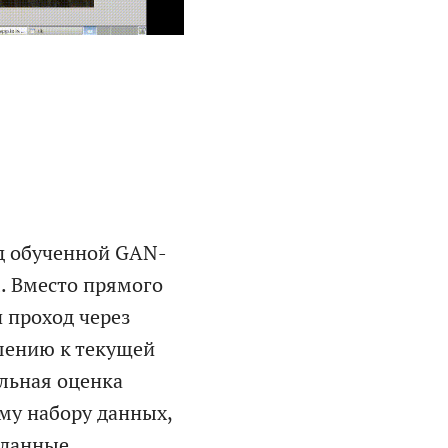
д обученной GAN-
. Вместо прямого
 проход через
шению к текущей
альная оценка
ему набору данных,
 данные