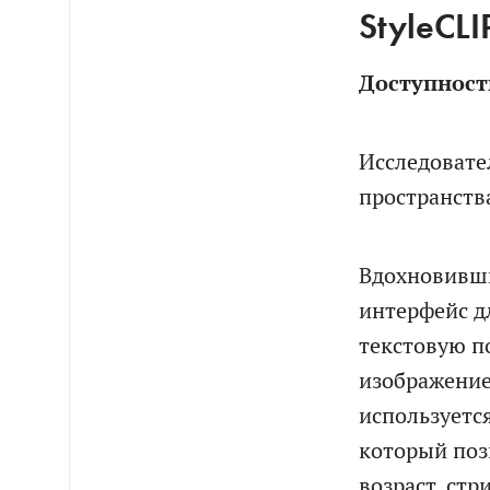
StyleCLI
Доступност
Исследовате
пространств
Вдохновивши
интерфейс д
текстовую п
изображение
используетс
который поз
возраст, стр