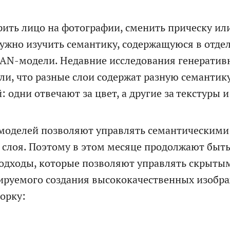
Мы собрали сводный документ, который пом
Рассчитаем детальную смету и расскажем 
рить лицо на фотографии, сменить прическу или
сориентироваться в долгой переписке, с
возможных рисках проекта
нужно изучить семантику, содержащуюся в отде
возможностью посмотреть диалоги и результ
AN-модели. Недавние исследования генератив
Как
генерации кода по отдельным компонентам.
али, что разные слои содержат разную семанти
к
вам
 одни отвечают за цвет, а другие за текстуры и 
обращаться
Как
Телефон
к
вам
моделей позволяют управлять семантическими
обращаться
Чтобы не беспокоить вас звонками, мы напишем в
Телефон
 слоя. Поэтому в этом месяце продолжают быт
мессенджер для выбора удобного канала связи
одходы, которые позволяют управлять скрыты
Электронная
ируемого создания высококачественных изобра
Электронная
почта
почта
орку:
Новый проект
Развитие проек