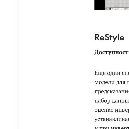
ReStyle
Доступност
Еще один сп
модели для 
предсказани
набор данны
оценке инве
устанавливае
и при инвер