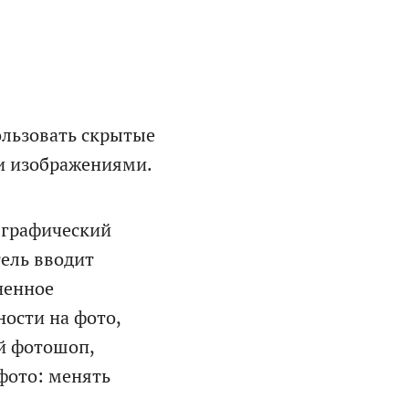
тствии с
сообщений
ользовать скрытые
и изображениями.
 графический
ель вводит
ненное
ности на фото,
ой фотошоп,
ых
фото: менять