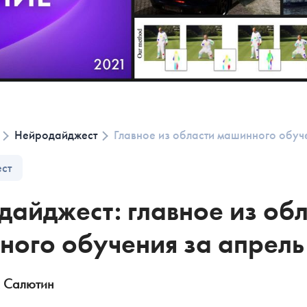
Нейродайджест
Главное из области машинного обуч
ест
айджест: главное из об
ного обучения за апрель
ПОЧТИ ГОТОВ
РАСЧЕТ СМЕТ
 Салютин
O