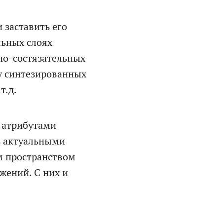
ожет
о
 заставить его
льных слоях
аты
но-состязательных
ку синтезированных
т.д.
 атрибутами
ь актуальными
м пространством
жений. С них и
та