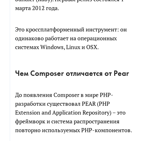
марта 2012 года.
Это кроссплатформенный инструмент: он
одинаково работает на операционных
РАСЧЕТ СМЕТЫ
ПОЧТИ ГОТОВО!
системах Windows, Linux и OSX.
Рассчитаем детальную смету и расскажем о
Мы собрали сводный документ, который поможет
возможных рисках проекта
сориентироваться в долгой переписке, с
Чем Composer отличается от Pear
возможностью посмотреть диалоги и результаты
генерации кода по отдельным компонентам.
Как
к
До появления Composer в мире PHP-
вам
обращаться
Как
разработки существовал PEAR (PHP
Телефон
к
вам
Extension and Application Repository) – это
обращаться
фреймворк и система распространения
Телефон
Чтобы не беспокоить вас звонками, мы
повторно используемых PHP-компонентов.
напишем в мессенджер для выбора
удобного канала связи