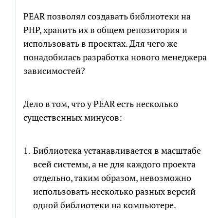
Электронная
почта
PEAR позволял создавать библиотеки на
Электронная
почта
PHP, хранить их в общем репозитория и
использовать в проектах. Для чего же
СКАЧАТЬ
понадобилась разработка нового менеджера
Новый проект
Развитие проекта
зависимостей?
Я соглашаюсь на обработку персональных
Расскажите
данных в соответствии с
политикой обработки
про
свою
персональных данных
Дело в том, что у PEAR есть несколько
задачу
существенных минусов:
Я согласен на получение информационных и
рекламных сообщений
Библиотека устанавливается в масштабе
всей системы, а не для каждого проекта
отдельно, таким образом, невозможно
ПРИКРЕПИТЬ БРИФ ИЛИ ТЗ
использовать несколько разных версий
одной библиотеки на компьютере.
ПОЛУЧИТЬ РАСЧЕТ