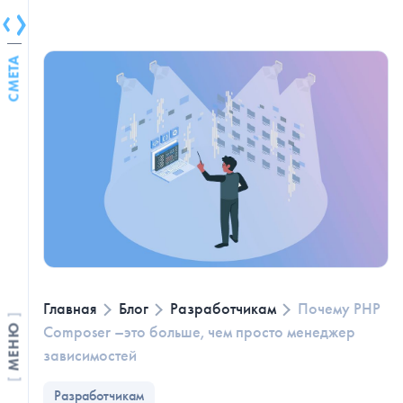
СМЕТА
Главная
Блог
Разработчикам
Почему PHP
Composer –это больше, чем просто менеджер
МЕНЮ
зависимостей
Разработчикам