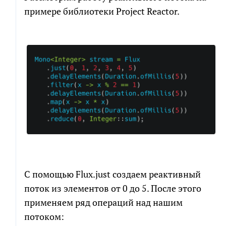
Электронная
почта
примере библиотеки Project Reactor.
Электронная
почта
СКАЧАТЬ
Новый проект
Развитие проекта
Я соглашаюсь на обработку персональных
Расскажите
данных в соответствии с
политикой обработки
про
свою
персональных данных
задачу
Я согласен на получение информационных и
рекламных сообщений
С помощью Flux.just создаем реактивный
поток из элементов от 0 до 5. После этого
ПРИКРЕПИТЬ БРИФ ИЛИ ТЗ
применяем ряд операций над нашим
потоком:
ПОЛУЧИТЬ РАСЧЕТ