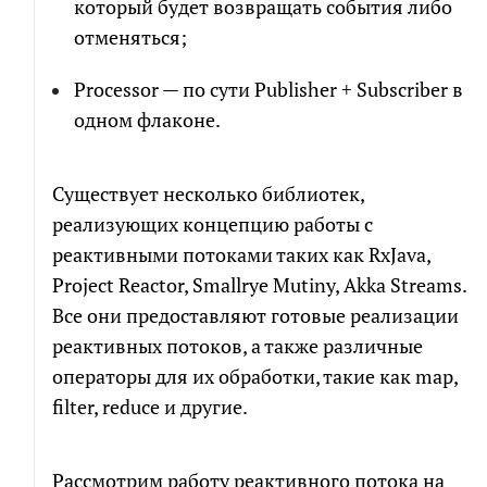
который будет возвращать события либо
отменяться;
Processor — по сути Publisher + Subscriber в
одном флаконе.
РАСЧЕТ СМЕТЫ
ПОЧТИ ГОТОВО!
Существует несколько библиотек,
Рассчитаем детальную смету и расскажем о
Мы собрали сводный документ, который поможет
реализующих концепцию работы с
возможных рисках проекта
сориентироваться в долгой переписке, с
реактивными потоками таких как RxJava,
возможностью посмотреть диалоги и результаты
Project Reactor, Smallrye Mutiny, Akka Streams.
генерации кода по отдельным компонентам.
Как
к
Все они предоставляют готовые реализации
вам
обращаться
реактивных потоков, а также различные
Как
Телефон
к
операторы для их обработки, такие как map,
вам
обращаться
filter, reduce и другие.
Телефон
Чтобы не беспокоить вас звонками, мы
напишем в мессенджер для выбора
удобного канала связи
Рассмотрим работу реактивного потока на