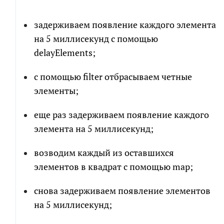
Я соглашаюсь на обработку персональных
задерживаем появление каждого элемента
данных в соответствии с
политикой обработки
на 5 миллисекунд с помощью
персональных данных
delayElements;
Я согласен на получение информационных и
с помощью filter отбрасываем четные
рекламных сообщений
элементы;
еще раз задерживаем появление каждого
элемента на 5 миллисекунд;
возводим каждый из оставшихся
элементов в квадрат с помощью map;
снова задерживаем появление элементов
на 5 миллисекунд;