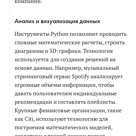
компании.
Анализ и визуализация данных
ПРИКРЕПИТЬ БРИФ ИЛИ ТЗ
Инструменты Python позволяют проводить
сложные математические расчеты, строить
ПОЛУЧИТЬ РАСЧЕТ
диаграммы и 3D-графики. Технология
используется для создания решений на
Я соглашаюсь на обработку персональных
основе данных. Например, музыкальный
данных в соответствии с
политикой обработки
стриминговый сервис Spotify анализирует
персональных данных
огромные объемы информации, чтобы
Я согласен на получение информационных и
давать пользователям индивидуальные
рекламных сообщений
рекомендации и составлять плейлисты.
Крупные финансовые организации, такие
как Citi, используют технологию для
построения математических моделей,
аналитики и точной оценки рисков.