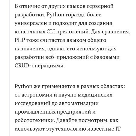
вам
В отличие от других языков серверной
обращаться
Как
Телефон
к
разработки, Python гораздо более
вам
универсален и подходит для создания
обращаться
Телефон
Чтобы не беспокоить вас звонками, мы
консольных CLI приложений. Для сравнения,
напишем в мессенджер для выбора
PHP тоже считается языком общего
удобного канала связи
Электронная
назначения, однако его используют для
почта
разработки веб-приложений с базовыми
Электронная
почта
CRUD-операциями.
СКАЧАТЬ
Новый проект
Развитие проекта
Python же применяется в разных областях:
Я соглашаюсь на обработку персональных
от астрономии и научно медицинских
Расскажите
данных в соответствии с
политикой обработки
исследований до автоматизации
про
свою
персональных данных
промышленных предприятий и
задачу
робототехники. Давайте посмотрим, как
Я согласен на получение информационных и
используют эту технологию известные IT
рекламных сообщений