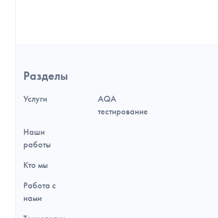
Навигация
Разделы
по
разделам
и
Услуги
AQA
дополнительная
информация
тестирование
Наши
работы
Кто мы
Работа с
нами