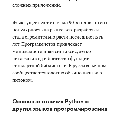
сложных приложений.
Язык существует с начала 90-х годов, но его
популярность на рынке веб-разработки
стала стремительно расти последние пять
лет. Программистов привлекает
минималистичный синтаксис, легко
читаемый код и богатство функций
стандартной библиотеки. В русскоязычном
РАСЧЕТ СМЕТЫ
ПОЧТИ ГОТОВО!
сообществе технологию обычно называют
питоном.
Рассчитаем детальную смету и расскажем о
Мы собрали сводный документ, который поможет
возможных рисках проекта
сориентироваться в долгой переписке, с
Основные отличия Python от
возможностью посмотреть диалоги и результаты
других языков программирования
генерации кода по отдельным компонентам.
Как
к