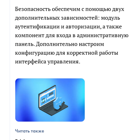
Электронная
почта
Безопасность обеспечим с помощью двух
Электронная
дополнительных зависимостей: модуль
почта
аутентификации и авторизации, а также
СКАЧАТЬ
компонент для входа в административную
Новый проект
Развитие проекта
панель. Дополнительно настроим
Я соглашаюсь на обработку персональных
конфигурацию для корректной работы
Расскажите
данных в соответствии с
политикой обработки
про
интерфейса управления.
свою
персональных данных
задачу
Я согласен на получение информационных и
рекламных сообщений
ПРИКРЕПИТЬ БРИФ ИЛИ ТЗ
Читать также
ПОЛУЧИТЬ РАСЧЕТ