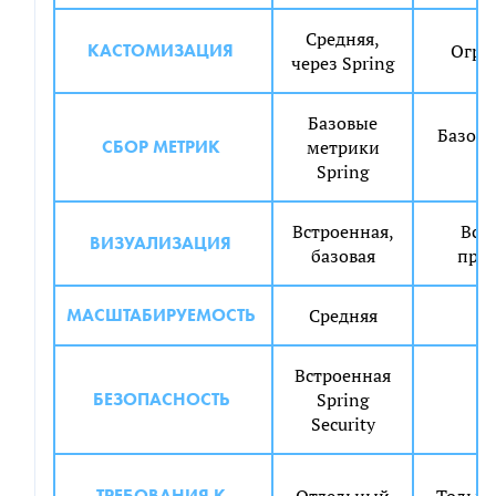
Средняя,
КАСТОМИЗАЦИЯ
Огра
через Spring
Базовые
Базов
СБОР МЕТРИК
метрики
S
Spring
Встроенная,
Вст
ВИЗУАЛИЗАЦИЯ
базовая
про
МАСШТАБИРУЕМОСТЬ
Средняя
Н
Встроенная
БЕЗОПАСНОСТЬ
Spring
Б
Security
ТРЕБОВАНИЯ К