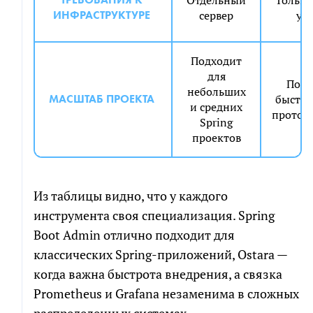
Отдельный
Только
ИНФРАСТРУКТУРЕ
сервер
ус
Подходит
для
Подх
небольших
МАСШТАБ ПРОЕКТА
быстро
и средних
протот
Spring
проектов
Из таблицы видно, что у каждого
инструмента своя специализация. Spring
Boot Admin отлично подходит для
классических Spring-приложений, Ostara —
когда важна быстрота внедрения, а связка
Prometheus и Grafana незаменима в сложных