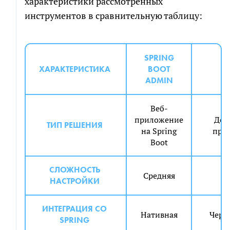
характеристики рассмотренных
инструментов в сравнительную таблицу:
SPRING
ХАРАКТЕРИСТИКА
BOOT
O
ADMIN
Веб-
приложение
Дес
ТИП РЕШЕНИЯ
на Spring
при
Boot
СЛОЖНОСТЬ
Средняя
Н
НАСТРОЙКИ
ИНТЕГРАЦИЯ СО
Нативная
Через
SPRING