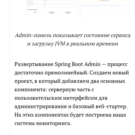
Admin-панель показывает состояние сервиса
РАСЧЕТ СМЕТЫ
ПОЧТИ ГОТОВО!
и загрузку JVM в реальном времени
Рассчитаем детальную смету и расскажем о
Мы собрали сводный документ, который поможет
Развертывание Spring Boot Admin — процесс
возможных рисках проекта
сориентироваться в долгой переписке, с
достаточно прямолинейный. Создаем новый
возможностью посмотреть диалоги и результаты
проект, в который добавляем два основных
генерации кода по отдельным компонентам.
Как
к
компонента: серверную часть с
вам
обращаться
Как
пользовательским интерфейсом для
Телефон
к
администрирования и базовый веб-стартер.
вам
обращаться
На этих компонентах будет построена наша
Телефон
Чтобы не беспокоить вас звонками, мы
система мониторинга.
напишем в мессенджер для выбора
удобного канала связи