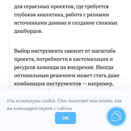
для серьезных проектов, где требуется
глубокая аналитика, работа с разными
источниками данных и создание сложных
дашбордов.
Выбор инструмента зависит от масштаба
проекта, потребности в кастомизации и
ресурсов команды на внедрение. Иногда
оптимальным решением может стать даже
комбинация инструментов — например,
Spring Boot Admin для базового мониторинга
и Grafana для продвинутой аналитики.
Мы используем cookie. Они помогают нам понять, как
вы взаимодействуете с сайтом
ОК
Если у вас остались вопросы по выбору
системы мониторинга для вашего проекта,