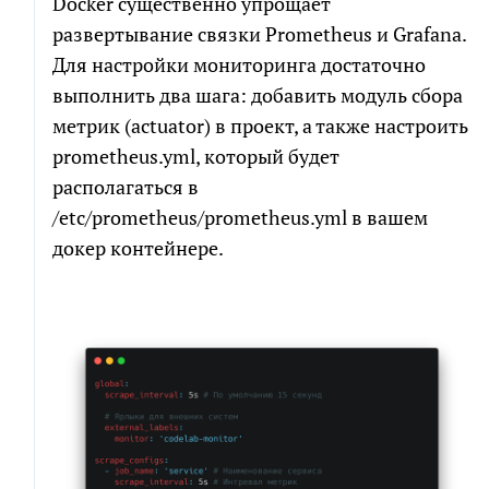
Docker существенно упрощает
развертывание связки Prometheus и Grafana.
СКАЧАТЬ ФАЙЛ
Для настройки мониторинга достаточно
выполнить два шага: добавить модуль сбора
метрик (actuator) в проект, а также настроить
prometheus.yml, который будет
располагаться в
/etc/prometheus/prometheus.yml в вашем
докер контейнере.