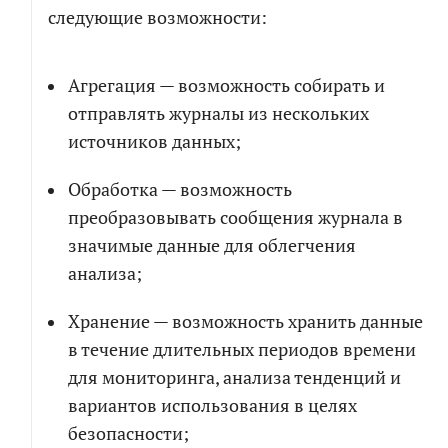
следующие возможности:
Агрегация — возможность собирать и
отправлять журналы из нескольких
РАСЧЕТ СМЕТЫ
ПОЧТИ ГОТОВО!
источников данных;
Обработка — возможность
Рассчитаем детальную смету и расскажем о
Мы собрали сводный документ, который поможет
возможных рисках проекта
сориентироваться в долгой переписке, с
преобразовывать сообщения журнала в
возможностью посмотреть диалоги и результаты
значимые данные для облегчения
генерации кода по отдельным компонентам.
Как
анализа;
к
вам
обращаться
Хранение — возможность хранить данные
Как
Телефон
к
в течение длительных периодов времени
вам
обращаться
для мониторинга, анализа тенденций и
Телефон
Чтобы не беспокоить вас звонками, мы
вариантов использования в целях
напишем в мессенджер для выбора
безопасности;
удобного канала связи