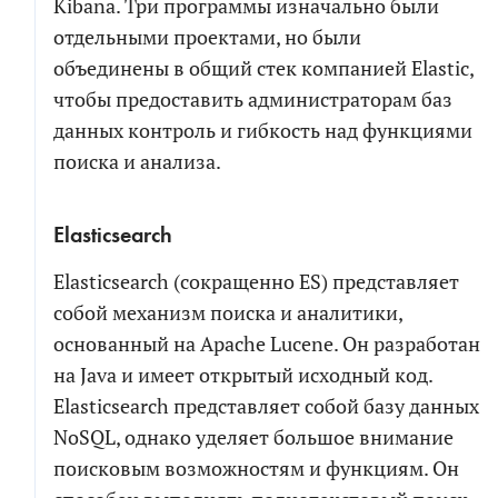
Kibana. Три программы изначально были
отдельными проектами, но были
Я соглашаюсь на обработку персональных
объединены в общий стек компанией Elastic,
данных в соответствии с
политикой обработки
чтобы предоставить администраторам баз
персональных данных
данных контроль и гибкость над функциями
Я согласен на получение информационных и
поиска и анализа.
рекламных сообщений
Elasticsearch
Elasticsearch (сокращенно ES) представляет
собой механизм поиска и аналитики,
основанный на Apache Lucene. Он разработан
на Java и имеет открытый исходный код.
Elasticsearch представляет собой базу данных
NoSQL, однако уделяет большое внимание
поисковым возможностям и функциям. Он