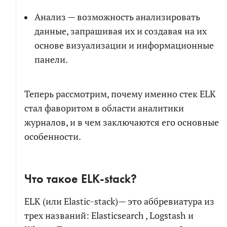
Электронная
почта
Анализ — возможность анализировать
Электронная
почта
данные, запрашивая их и создавая на их
основе визуализации и информационные
СКАЧАТЬ
панели.
Новый проект
Развитие проекта
Я соглашаюсь на обработку персональных
Расскажите
данных в соответствии с
политикой обработки
про
Теперь рассмотрим, почему именно стек ELK
свою
персональных данных
стал фаворитом в области аналитики
задачу
журналов, и в чем заключаются его основные
Я согласен на получение информационных и
особенности.
рекламных сообщений
Что такое ELK-stack?
ПРИКРЕПИТЬ БРИФ ИЛИ ТЗ
ELK (или Elastic-stack)— это аббревиатура из
трех названий: Elasticsearch , Logstash и
ПОЛУЧИТЬ РАСЧЕТ