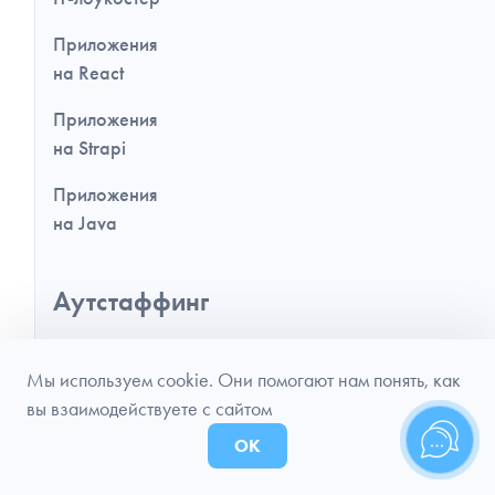
Приложения
на React
Приложения
на Strapi
Приложения
на Java
Аутстаффинг
Backend разработка
Мы используем cookie. Они помогают нам понять, как
Frontend разработка
вы взаимодействуете с сайтом
PHP разработка
ОК
Laravel разработка