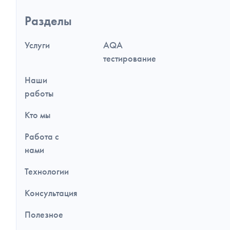
Навигация
Разделы
по
разделам
и
Услуги
AQA
дополнительная
информация
тестирование
Наши
работы
Кто мы
Работа с
нами
Технологии
Консультация
Полезное