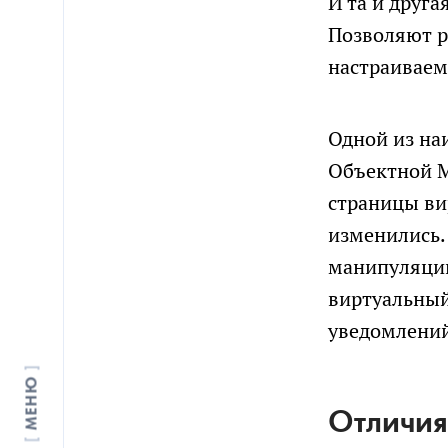
И та и друг
Позволяют 
настраиваем
Одной из на
Объектной М
страницы ви
изменились.
манипуляций
виртуальный
уведомлений
МЕНЮ
Отличия