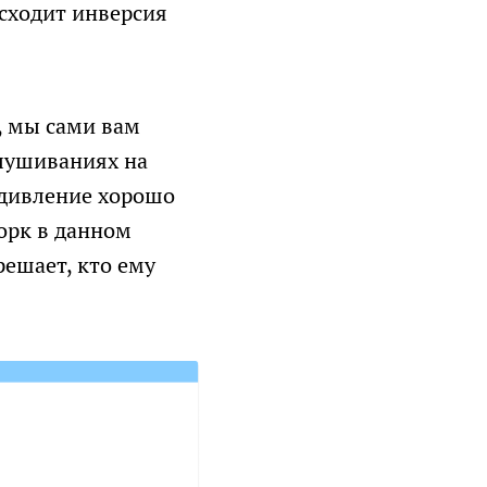
исходит инверсия
, мы сами вам
слушиваниях на
 удивление хорошо
орк в данном
решает, кто ему