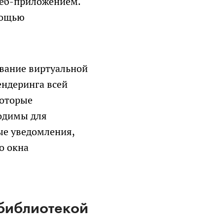
веб-приложением.
мощью
ование виртуальной
ендеринга всей
которые
ходимы для
ые уведомления,
о окна
 библиотекой