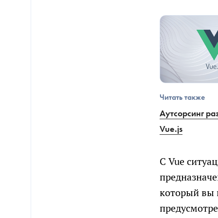
Читать также
Аутсорсинг ра
Vue.js
С Vue ситуа
предназначе
который вы 
предусмотре