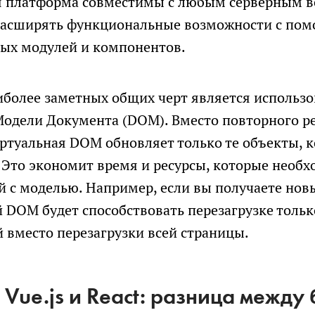
ая платформа совместимы с любым серверным 
сообщений
расширять функциональные возможности с по
ых модулей и компонентов.
иболее заметных общих черт является использ
одели Документа (DOM). Вместо повторного р
ртуальная DOM обновляет только те объекты, 
 Это экономит время и ресурсы, которые необ
 с моделью. Например, если вы получаете нов
 DOM будет способствовать перезагрузке тольк
 вместо перезагрузки всей страницы.
 Vue.js и React: разница между