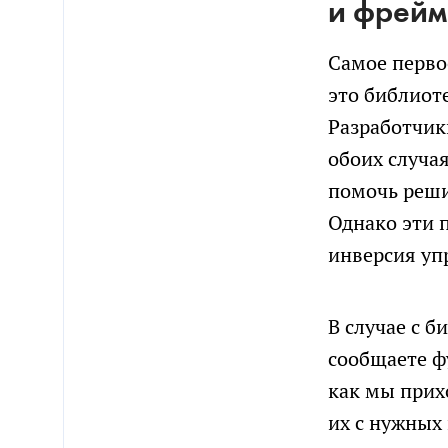
и фрей
Самое первое
это библиоте
Разработчик
обоих случа
помочь реши
Однако эти 
инверсия уп
В случае с 
сообщаете фу
как мы прих
их с нужных