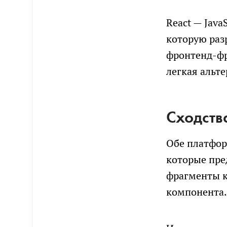
React — Java
которую раз
фронтенд-фр
легкая альте
Сходства
Обе платфор
которые пре
фрагменты к
компонента.