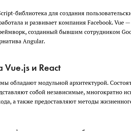
СКАЧАТЬ
Расскажите
Script-библиотека для создания пользовательск
про
Я соглашаюсь на обработку персональных данных в соотве
свою
работала и развивает компания Facebook. Vue 
задачу
политикой обработки персональных данных
еймворк, созданный бывшим сотрудником Goog
Я согласен на получение информационных и рекламных 
рнатива Angular.
 Vue.js и React
ПРИКРЕПИТЬ БРИФ ИЛИ ТЗ
мы обладают модульной архитектурой. Состоят
дставляют собой независимые, многократно и
ПОЛУЧИТЬ РАСЧЕТ
ода, а также предоставляют методы жизненног
Я соглашаюсь на обработку персональных данных в
соответствии с
политикой обработки персональных данн
Я согласен на получение информационных и рекламных