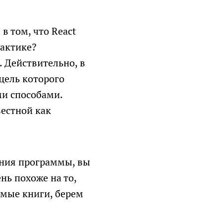
в том, что React
рактике?
 Действительно, в
цель которого
и способами.
вестной как
ения программы, вы
нь похоже на то,
мые книги, берем