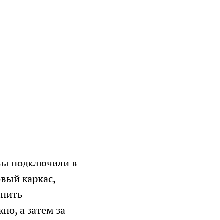
 вы подключили в
овый каркас,
лнить
но, а затем за