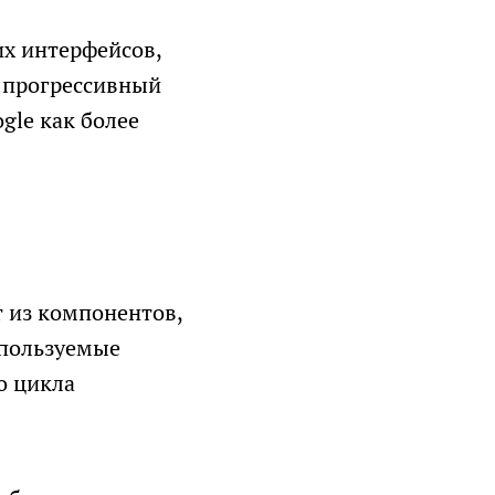
их интерфейсов,
тствии с
— прогрессивный
le как более
сообщений
 из компонентов,
спользуемые
о цикла
ых