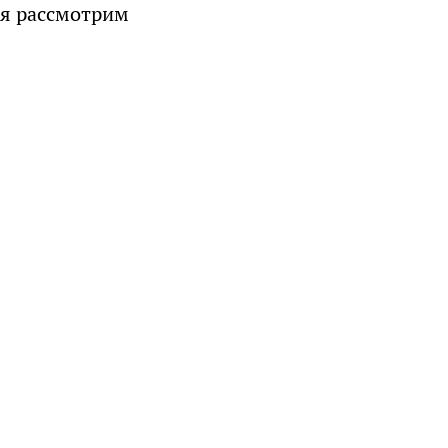
ня рассмотрим
ожет
о
аты
та