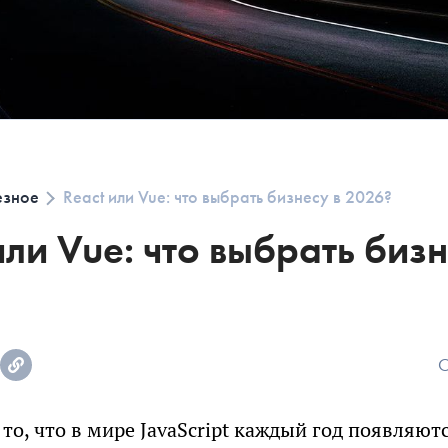
езное
React или Vue: что выбрать бизнесу в 2026?
или Vue: что выбрать бизн
О
ПОЧТИ ГОТОВ
РАСЧЕТ СМЕТ
то, что в мире JavaScript каждый год появляют