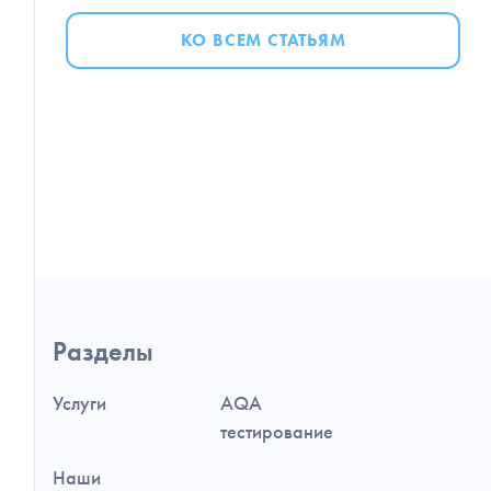
КО ВСЕМ СТАТЬЯМ
Навигация
Разделы
по
разделам
и
Услуги
AQA
дополнительная
информация
тестирование
Наши