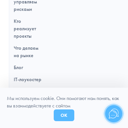
управляем
рисками
Кто
реализует
проекты
Что делаем
на рынке
Блог
IT-лоукостер
Приложения
Мы используем cookie. Они помогают нам понять, как
на React
вы взаимодействуете с сайтом
Приложения
ОК
на Strapi