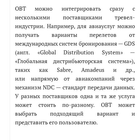
Электронная
почта
OBT можно интегрировать сразу с
Электронная
несколькими поставщиками тревел-
почта
индустрии. Например, для авиауслуг можно
СКАЧАТЬ
получать варианты перелетов от
Новый проект
Развитие проекта
международных систем бронирования — GDS
Я соглашаюсь на обработку персональных
(англ. «Global Distribution System» —
Расскажите
данных в соответствии с
политикой обработки
про
«Глобальная дистрибьюторская система»),
свою
персональных данных
задачу
таких как Sabre, Amadeus и др.,
Я согласен на получение информационных и
или напрямую от авиакомпаний через
рекламных сообщений
механизм NDC — стандарт передачи данных.
У разных поставщиков одна и та же услуга
может стоить по-разному. OBT может
выбрать подходящий вариант и
ПРИКРЕПИТЬ БРИФ ИЛИ ТЗ
представить его пользователю.
ПОЛУЧИТЬ РАСЧЕТ