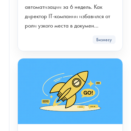
автоматизации за 6 недель. Как 
Я соглашаюсь на обработку персональных
директор IT-компании избавился от 
данных в соответствии с
политикой обработки
роли узкого места в докумен...
персональных данных
Бизнесу
Я согласен на получение информационных и
рекламных сообщений