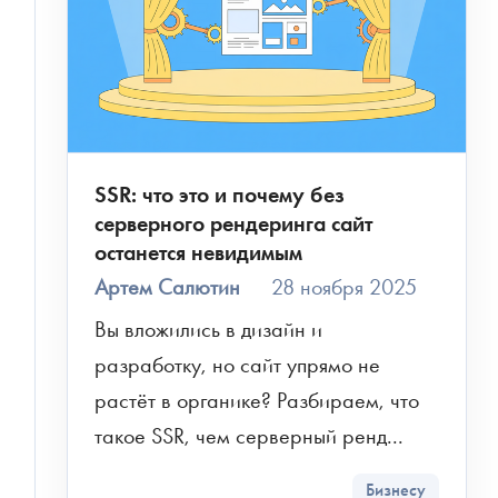
РАСЧЕТ СМЕТЫ
SSR: что это и почему без
Рассчитаем детальную смету и расскажем о
серверного рендеринга сайт
возможных рисках проекта
останется невидимым
Артем Салютин
28 ноября 2025
Как
к
Вы вложились в дизайн и 
вам
обращаться
разработку, но сайт упрямо не 
Телефон
растёт в органике? Разбираем, что 
такое SSR, чем серверный ренд...
Чтобы не беспокоить вас звонками, мы
напишем в мессенджер для выбора
удобного канала связи
Бизнесу