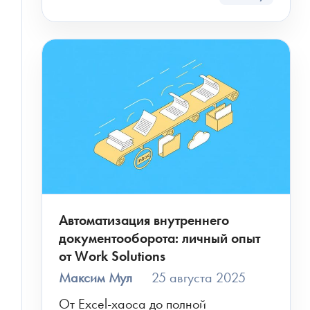
Электронная
почта
Новый проект
Развитие проекта
Расскажите
про
свою
задачу
Автоматизация внутреннего
документооборота: личный опыт
от Work Solutions
ПРИКРЕПИТЬ БРИФ ИЛИ ТЗ
Максим Мул
25 августа 2025
От Excel-хаоса до полной 
ПОЛУЧИТЬ РАСЧЕТ