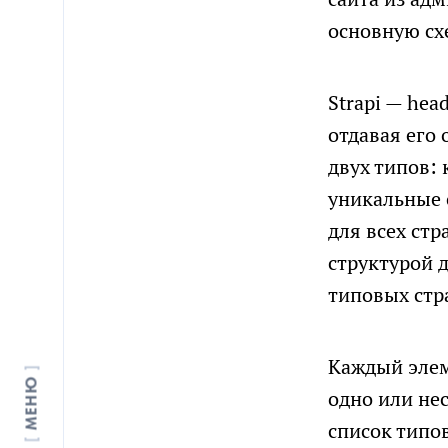
основную сх
Strapi — hea
отдавая его
двух типов:
уникальные 
для всех ст
структурой 
типовых стр
Каждый элем
МЕНЮ
одно или нес
список типов