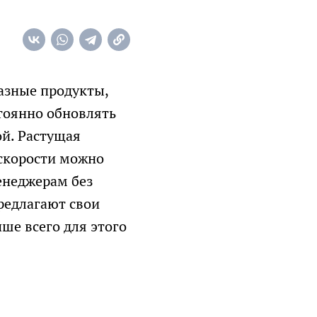
ожет
о
аты
разные продукты,
стоянно обновлять
ой. Растущая
 скорости можно
енеджерам без
редлагают свои
ше всего для этого
та