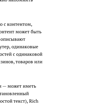
ко с контентом,
Контент может быть
ы описывают
утер, одинаковые
остей с одинаковой
зинов, товаров или
и — может иметь
установленный
стой текст), Rich