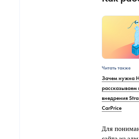
Читать также
Зачем нужна H
рассказываем 
внедрения Stra
CarPrice
Для пониман
сайта из ад