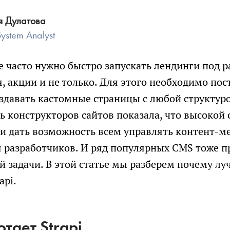
Мы собрали сводный документ, который пом
Рассчитаем детальную смету и расскажем 
 Дулатова
сориентироваться в долгой переписке, с
возможных рисках проекта
ystem Analyst
возможностью посмотреть диалоги и результ
е часто нужно быстро запускать лендинги под 
Как
генерации кода по отдельным компонентам.
к
, акции и не только. Для этого необходимо по
вам
обращаться
оздавать кастомные страницы с любой структур
Как
Телефон
к
ь конструкторов сайтов показала, что высокой
вам
обращаться
ли дать возможность всем управлять контент-м
Чтобы не беспокоить вас звонками, мы напишем в
Телефон
 разработчиков. И ряд популярных CMS тоже п
мессенджер для выбора удобного канала связи
 задачи. В этой статье мы разберем почему луч
Электронная
Электронная
api.
почта
почта
Новый проект
Развитие проек
тает Strapi