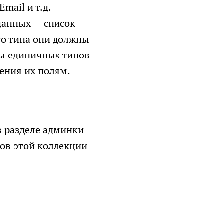
mail и т.д.
данных — список
го типа они должны
ры единичных типов
чения их полям.
в разделе админки
тов этой коллекции