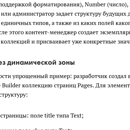
с поддержкой форматирования), Number (число), E
 или администратор задает структуру будущих 
 единичных типов, а также из каких полей како
осле этого контент-менеджер создает экземпля
 коллекций и присваивает уже конкретные зна
ез динамической зоны
ости упрощенный пример: разработчик создал 
e Builder коллекцию страниц Pages. Для элемен
 структуру:
страницы: поле title типа Text;