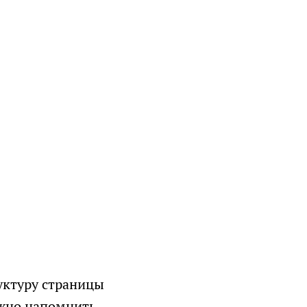
тствии с
сообщений
ых
уктуру страницы
ужно напомнить