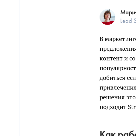
Мария
Lead S
В маркетинг
предложения
контент и с
популярност
добиться ес
привлечения
решения этой
подходит Str
Как рабо