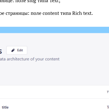
анице: поле slug типа Text;
 страницы: поле content типа Rich text.
СКАЧАТЬ ФАЙЛ