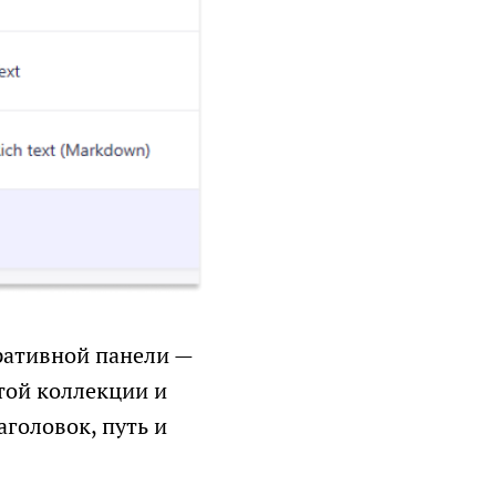
ративной панели —
той коллекции и
аголовок, путь и