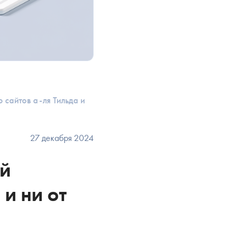
 сайтов а-ля Тильда и
27 декабря 2024
ый
 и ни от
О!
Ы