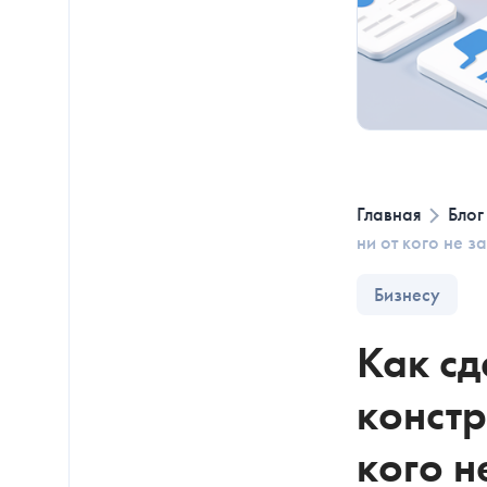
Главная
Блог
ни от кого не з
Бизнесу
Как сд
констр
кого н