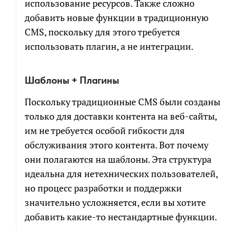
Электронная
использование ресурсов. Также сложно
почта
добавить новые функции в традиционную
Электронная
почта
CMS, поскольку для этого требуется
использовать плагин, а не интеграции.
СКАЧАТЬ
Новый проект
Развитие проекта
Я соглашаюсь на обработку персональных
Шаблоны + Плагины
Расскажите
данных в соответствии с
политикой обработки
про
Поскольку традиционные CMS были созданы
свою
персональных данных
задачу
только для доставки контента на веб-сайты,
Я согласен на получение информационных и
им не требуется особой гибкости для
рекламных сообщений
обслуживания этого контента. Вот почему
они полагаются на шаблоны. Эта структура
идеальна для нетехнических пользователей,
но процесс разработки и поддержки
ПРИКРЕПИТЬ БРИФ ИЛИ ТЗ
значительно усложняется, если вы хотите
добавить какие-то нестандартные функции.
ПОЛУЧИТЬ РАСЧЕТ