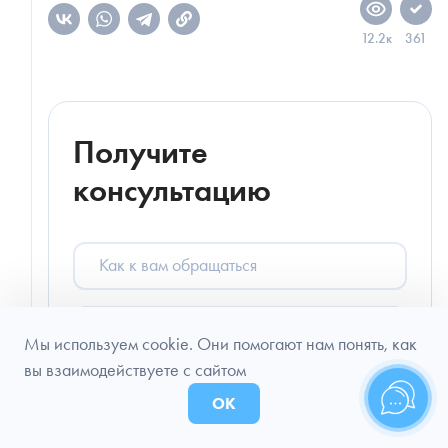
12.2к
361
Получите
консультацию
Как
к
вам
обращаться
Телефон
Мы используем cookie. Они помогают нам понять, как
вы взаимодействуете с сайтом
Чтобы не беспокоить вас звонками,
мы напишем в мессенджер для
ОК
выбора удобного канала связи