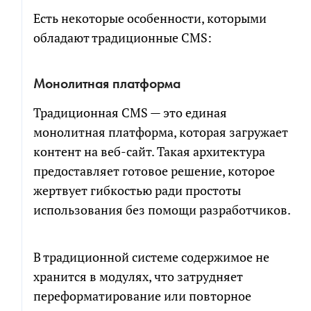
Есть некоторые особенности, которыми
обладают традиционные CMS:
Монолитная платформа
РАСЧЕТ СМЕТЫ
ПОЧТИ ГОТОВО!
Традиционная CMS — это единая
монолитная платформа, которая загружает
Рассчитаем детальную смету и расскажем о
Мы собрали сводный документ, который поможет
возможных рисках проекта
сориентироваться в долгой переписке, с
контент на веб-сайт. Такая архитектура
возможностью посмотреть диалоги и результаты
предоставляет готовое решение, которое
генерации кода по отдельным компонентам.
Как
жертвует гибкостью ради простоты
к
вам
использования без помощи разработчиков.
обращаться
Как
Телефон
к
вам
обращаться
В традиционной системе содержимое не
Телефон
Чтобы не беспокоить вас звонками, мы
хранится в модулях, что затрудняет
напишем в мессенджер для выбора
переформатирование или повторное
удобного канала связи