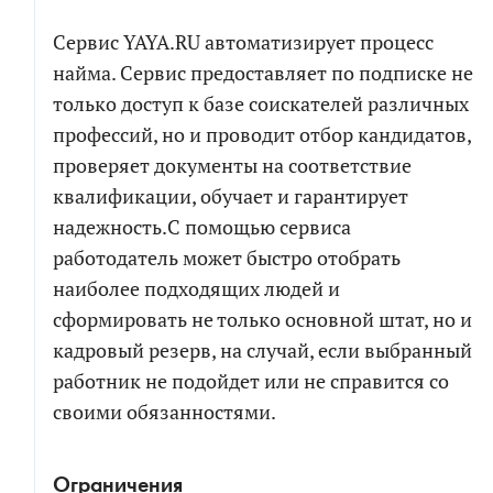
Сервис YAYA.RU автоматизирует процесс
Я соглашаюсь на обработку персональных
найма. Сервис предоставляет по подписке не
данных в соответствии с
политикой обработки
только доступ к базе соискателей различных
персональных данных
профессий, но и проводит отбор кандидатов,
Я согласен на получение информационных и
проверяет документы на соответствие
рекламных сообщений
квалификации, обучает и гарантирует
надежность.С помощью сервиса
работодатель может быстро отобрать
наиболее подходящих людей и
сформировать не только основной штат, но и
кадровый резерв, на случай, если выбранный
работник не подойдет или не справится со
своими обязанностями.
Ограничения