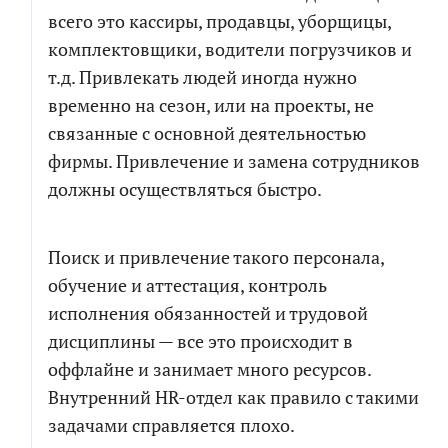
всего это кассиры, продавцы, уборщицы,
комплектовщики, водители погрузчиков и
т.д. Привлекать людей иногда нужно
временно на сезон, или на проекты, не
РАСЧЕТ СМЕТЫ
ПОЧТИ ГОТОВО!
связанные с основной деятельностью
фирмы. Привлечение и замена сотрудников
должны осуществляться быстро.
Рассчитаем детальную смету и расскажем о
Мы собрали сводный документ, который поможет
возможных рисках проекта
сориентироваться в долгой переписке, с
возможностью посмотреть диалоги и результаты
Поиск и привлечение такого персонала,
генерации кода по отдельным компонентам.
Как
обучение и аттестация, контроль
к
вам
исполнения обязанностей и трудовой
обращаться
Как
Телефон
к
дисциплины — все это происходит в
вам
оффлайне и занимает много ресурсов.
обращаться
Телефон
Чтобы не беспокоить вас звонками, мы
Внутренний HR-отдел как правило с такими
напишем в мессенджер для выбора
задачами справляется плохо.
удобного канала связи