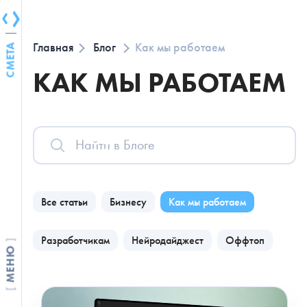
ОТМЕНА
Главная
Блог
Как мы работаем
СМЕТА
КАК МЫ РАБОТАЕМ
Все статьи
Бизнесу
Как мы работаем
Разработчикам
Нейродайджест
Оффтоп
Недавние запросы
React
Все статьи
Бизнесу
Как мы работаем
Разработка
Разработчикам
Нейродайджест
Оффтоп
strapi
МЕНЮ
react