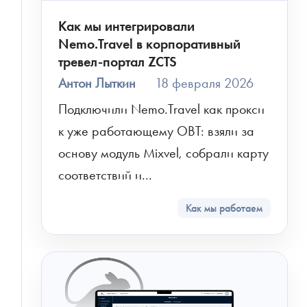
Как мы интегрировали
Я соглашаюсь на обработку персональных
Nemo.Travel в корпоративный
данных в соответствии с
политикой обработки
тревел-портал ZCTS
персональных данных
Антон Лыткин
18 февраля 2026
Я согласен на получение информационных и
Подключили Nemo.Travel как прокси 
рекламных сообщений
к уже работающему OBT: взяли за 
основу модуль Mixvel, собрали карту 
соответствий и...
Как мы работаем