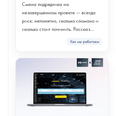
Смена подрядчика на 
Электронная
незавершенном проекте — всегда 
почта
риск: непонятно, сколько сломано и 
сколько стоит починить. Рассказ...
Новый проект
Развитие проекта
Как мы работаем
Расскажите
про
свою
задачу
ПРИКРЕПИТЬ БРИФ ИЛИ ТЗ
ПОЛУЧИТЬ РАСЧЕТ