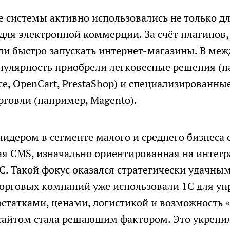
е системы активно использовались не только д
и для электронной коммерции. За счёт плагинов
ли быстро запускать интернет-магазины. В ме
пулярность приобрели легковесные решения (н
, OpenCart, PrestaShop) и специализированны
рговли (например, Magento).
лидером в сегменте малого и среднего бизнеса
я CMS, изначально ориентированная на интег
С. Такой фокус оказался стратегически удачны
торговых компаний уже использовали 1С для у
статками, ценами, логистикой и возможность 
с сайтом стала решающим фактором. Это укрепи