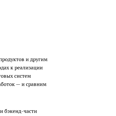
тствии с
сообщений
продуктов и другим
дах к реализации
товых систем
аботок — и сравним
ых
и бэкенд-части