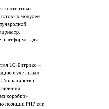
ля контентных
, готовых модулей
ждународной
апример,
е платформы для
 стал 1С-Битрикс —
рацию с учетными
м: большинство
правления
«из коробки»
ло позиции PHP как