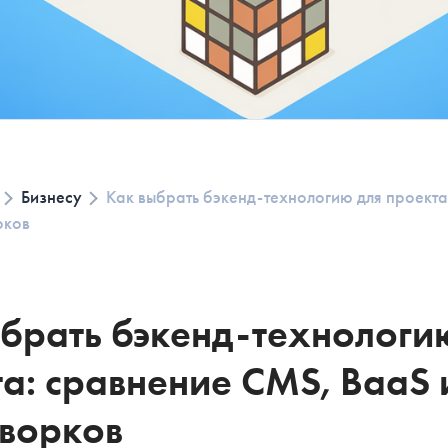
Бизнесу
Как выбрать бэкенд-технологию для проекта
рков
брать бэкенд-технологи
а: сравнение CMS, BaaS 
ПОЧТИ ГОТОВ
РАСЧЕТ СМЕТ
ворков