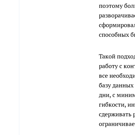
поэтому бол
разворачива
сформировал
способных б
Такой подход
работу с кон
все необход
базу данных
дни, с мини
гибкости, и
сдерживать 
ограничивае