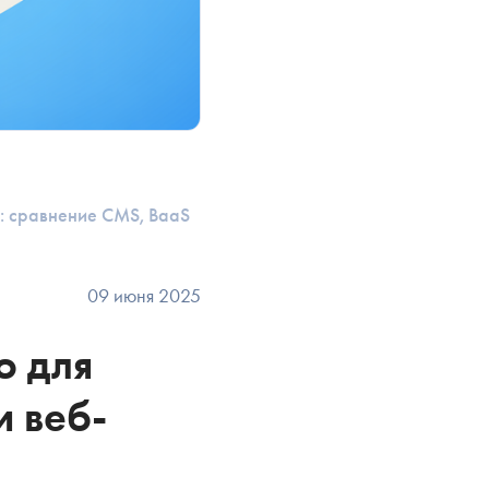
: сравнение CMS, BaaS
09 июня 2025
ю для
и веб-
О!
Ы