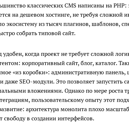
ьшинство классических CMS написаны на PHP: 
ется на дешевом хостинге, не требуя сложной 
о экосистему из тысяч плагинов, шаблонов, сп
ыстро собрать типовой сайт.
 удобен, когда проект не требует сложной логи
тентом: корпоративный сайт, блог, каталог. Та
имое «из коробки»: административную панель,
СКАЧАТЬ ФАЙЛ
 и даже SEO-модули. Это позволяет запустить с
мальными вложениями. Однако по мере роста т
нтеграциям, пользовательскому опыту этот под
развитие: архитектура монолита плохо масштаб
т свободу в создании интерфейсов.