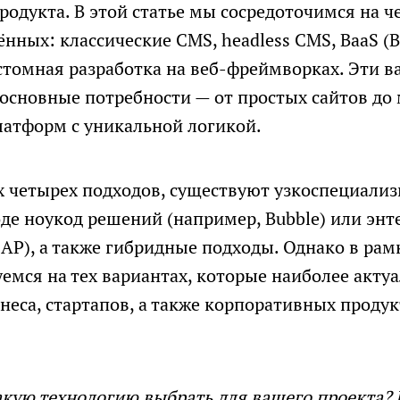
родукта. В этой статье мы сосредоточимся на ч
сообщений
нных: классические CMS, headless CMS, BaaS (B
кастомная разработка на веб-фреймворках. Эти 
основные потребности — от простых сайтов д
атформ с уникальной логикой.
 четырех подходов, существуют узкоспециали
де ноукод решений (например, Bubble) или энт
SAP), а также гибридные подходы. Однако в рам
емся на тех вариантах, которые наиболее акту
неса, стартапов, а также корпоративных продук
какую технологию выбрать для вашего проекта?