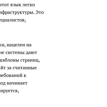
этот язык легко
инфраструктуры. Это
ециалистов,
ки, нацелен на
кие системы дают
 шаблоны страниц,
айт за считанные
ребований к
ход начинает
ируется,