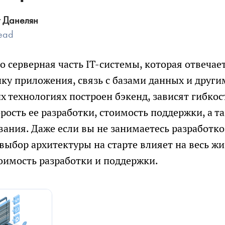
Мы собрали сводный документ, который пом
Рассчитаем детальную смету и расскажем 
г Данелян
сориентироваться в долгой переписке, с
возможных рисках проекта
Lead
возможностью посмотреть диалоги и результ
о серверная часть IT-системы, которая отвечае
Как
генерации кода по отдельным компонентам.
к
ику приложения, связь с базами данных и други
вам
обращаться
их технологиях построен бэкенд, зависят гибко
Как
Телефон
к
рость ее разработки, стоимость поддержки, а 
вам
обращаться
ания. Даже если вы не занимаетесь разработк
Чтобы не беспокоить вас звонками, мы напишем в
Телефон
выбор архитектуры на старте влияет на весь ж
мессенджер для выбора удобного канала связи
тоимость разработки и поддержки.
Электронная
Электронная
почта
почта
Новый проект
Развитие проек