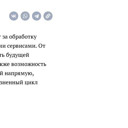
ожет
о
аты
т за обработку
ми сервисами. От
сть будущей
также возможность
ой напрямую,
изненный цикл
та