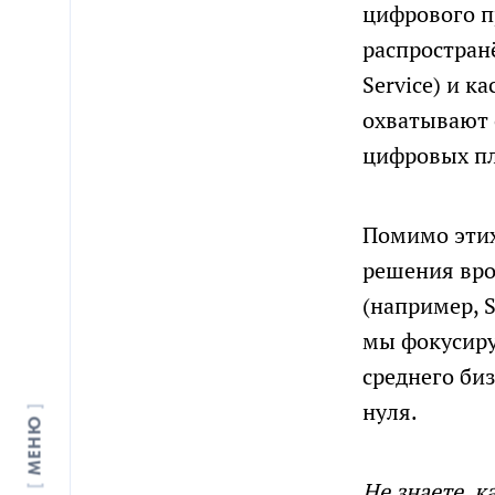
цифрового п
распространё
Service) и 
охватывают 
цифровых пл
Помимо этих
решения вро
(например, 
мы фокусиру
среднего биз
нуля.
МЕНЮ
Не знаете, 