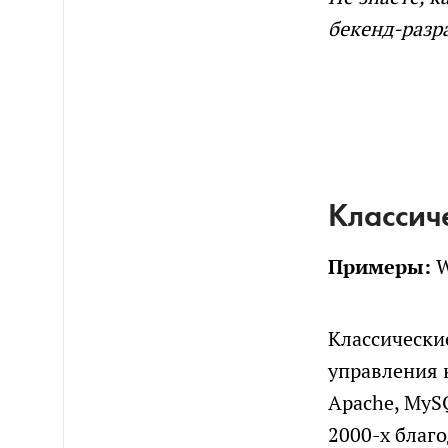
бекенд-разр
Классич
Примеры:
W
Классически
управления 
Apache, MySQ
2000-х благо