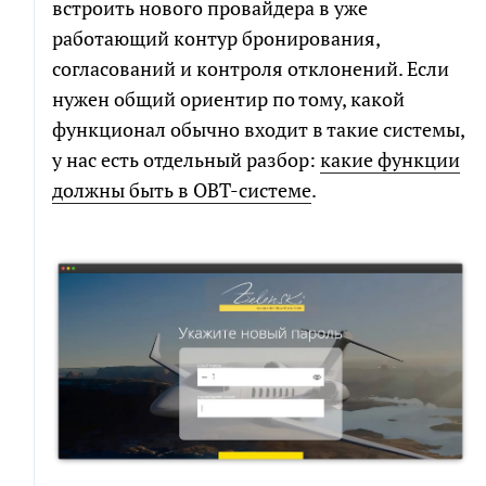
встроить нового провайдера в уже
работающий контур бронирования,
согласований и контроля отклонений. Если
нужен общий ориентир по тому, какой
функционал обычно входит в такие системы,
РАСЧЕТ СМЕТЫ
ПОЧТИ ГОТОВО!
у нас есть отдельный разбор:
какие функции
должны быть в OBT-системе
.
Рассчитаем детальную смету и расскажем о
Мы собрали сводный документ, который поможет
возможных рисках проекта
сориентироваться в долгой переписке, с
возможностью посмотреть диалоги и результаты
генерации кода по отдельным компонентам.
Как
к
вам
обращаться
Как
Телефон
к
вам
обращаться
Телефон
Чтобы не беспокоить вас звонками, мы
напишем в мессенджер для выбора
удобного канала связи