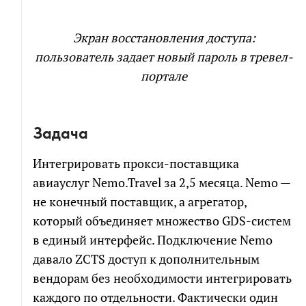
Электронная
почта
Электронная
Экран восстановления доступа:
почта
пользователь задает новый пароль в тревел-
СКАЧАТЬ
портале
Новый проект
Развитие проекта
Я соглашаюсь на обработку персональных
Расскажите
данных в соответствии с
политикой обработки
про
Задача
свою
персональных данных
задачу
Интегрировать прокси-поставщика
Я согласен на получение информационных и
авиауслуг Nemo.Travel за 2,5 месяца. Nemo —
рекламных сообщений
не конечный поставщик, а агрегатор,
который объединяет множество GDS-систем
в единый интерфейс. Подключение Nemo
ПРИКРЕПИТЬ БРИФ ИЛИ ТЗ
давало ZCTS доступ к дополнительным
вендорам без необходимости интегрировать
каждого по отдельности. Фактически один
ПОЛУЧИТЬ РАСЧЕТ